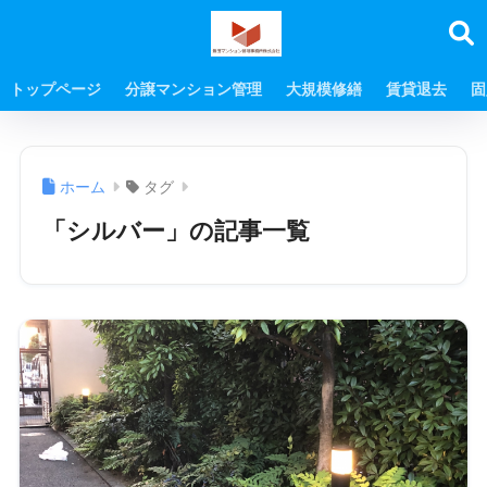
トップページ
分譲マンション管理
大規模修繕
賃貸退去
固
ホーム
タグ
「シルバー」の記事一覧