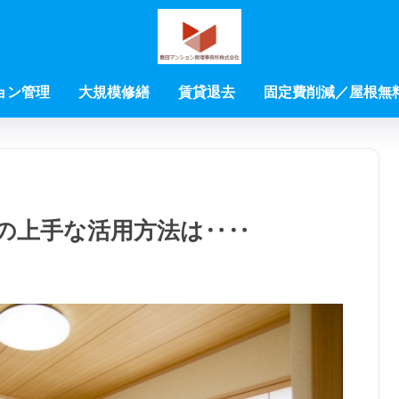
ョン管理
大規模修繕
賃貸退去
固定費削減／屋根無
の上手な活用方法は‥‥