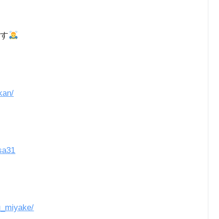
ます
kan/
sa31
u_miyake/