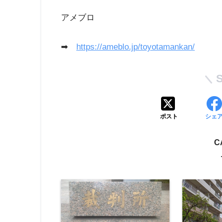
アメブロ
➡
https://ameblo.jp/toyotamankan/
ポスト
シェ
C