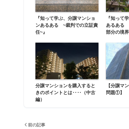
『知って学ぶ、分譲マンショ
『知って
ンあるある ~裁判での立証責
あるある
任~』
部分の境
分譲マンションを購入すると
【分譲マ
きのポイントとは‥‥（中古
問題①】
編）
前の記事