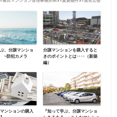
豊田マンション管理事務所㈱
賃貸物件
退去立会
学ぶ、分譲マンショ
分譲マンションを購入すると
 ~防犯カメラ
きのポイントとは‥‥（新築
編）
貸マンションの購入
『知って学ぶ、分譲マンショ