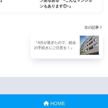
①】
ンあるある ~こんなマンショ
ンもあります①~』
次の記事
『4月が過ぎたので、総会
の手続きにご注意を！』
HOME