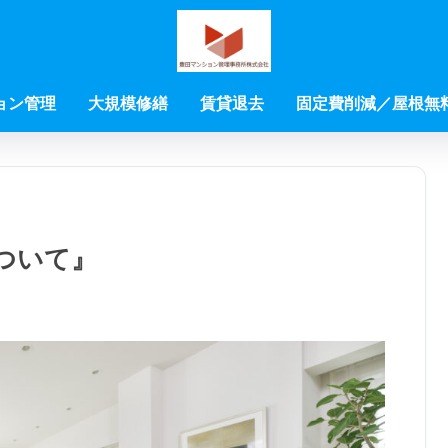
ョン管理
大規模修繕
賃貸退去
固定費削減／屋根無
ついて』