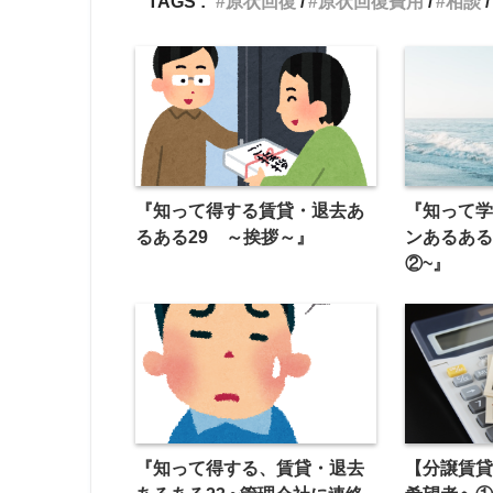
TAGS :
原状回復
原状回復費用
相談
『知って得する賃貸・退去あ
『知って
るある29 ～挨拶～』
ンあるある
②~』
『知って得する、賃貸・退去
【分譲賃