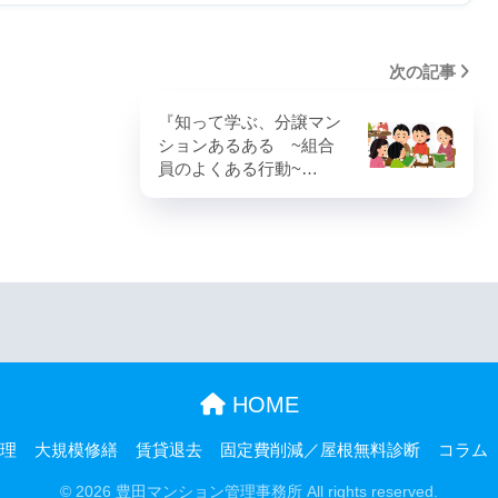
次の記事
『知って学ぶ、分譲マン
ションあるある ~組合
員のよくある行動~…
HOME
理
大規模修繕
賃貸退去
固定費削減／屋根無料診断
コラム
© 2026 豊田マンション管理事務所 All rights reserved.