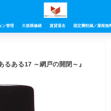
ョン管理
大規模修繕
賃貸退去
固定費削減／屋根無
るある17 ～網戸の開閉～』