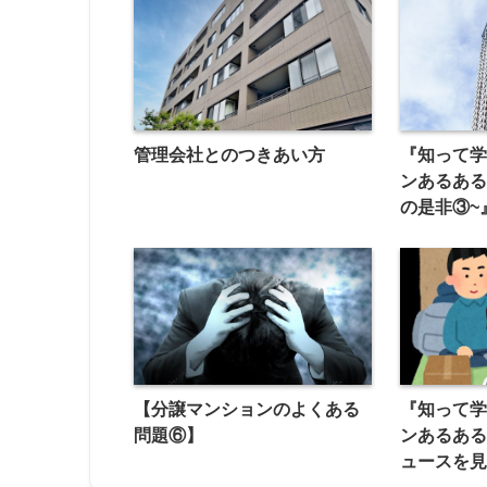
管理会社とのつきあい方
『知って
ンあるある
の是非③~
【分譲マンションのよくある
『知って
問題⑥】
ンあるある
ュースを見