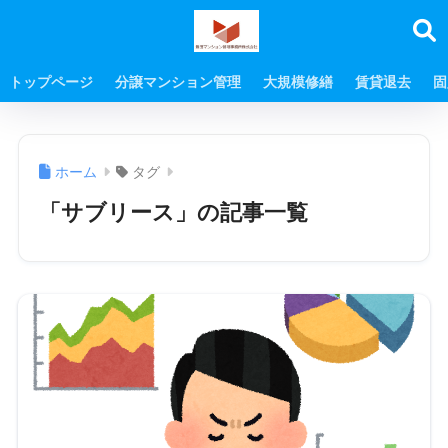
トップページ
分譲マンション管理
大規模修繕
賃貸退去
固
ホーム
タグ
「サブリース」の記事一覧