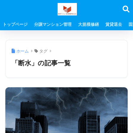
トップページ
分譲マンション管理
大規模修繕
賃貸退去
固
ホーム
タグ
「断水」の記事一覧