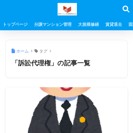
トップページ
分譲マンション管理
大規模修繕
賃貸退去
固
ホーム
タグ
「訴訟代理権」の記事一覧