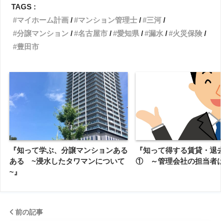
TAGS :
マイホーム計画
マンション管理士
三河
分譲マンション
名古屋市
愛知県
漏水
火災保険
豊田市
『知って学ぶ、分譲マンションある
『知って得する賃貸・退
ある ~浸水したタワマンについて
① ～管理会社の担当者
~』
前の記事