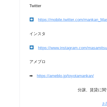
Twitter
https://mobile.twitter.com/mankan_Ma
インスタ
https://www.instagram.com/masamits
アメブロ
➡
https://ameblo.jp/toyotamankan/
分譲、賃貸に関
お