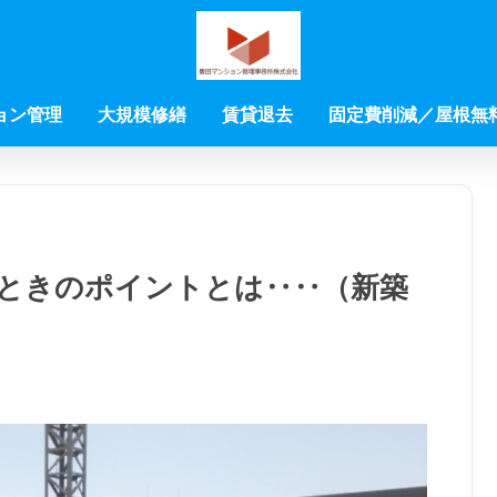
ョン管理
大規模修繕
賃貸退去
固定費削減／屋根無
ときのポイントとは‥‥（新築