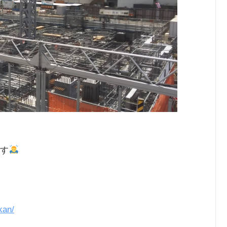
ます
kan/