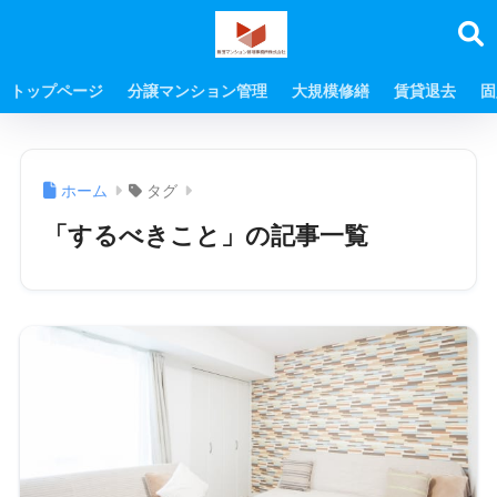
トップページ
分譲マンション管理
大規模修繕
賃貸退去
固
ホーム
タグ
「するべきこと」の記事一覧