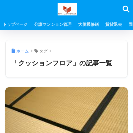
トップページ
分譲マンション管理
大規模修繕
賃貸退去
固
ホーム
タグ
「クッションフロア」の記事一覧