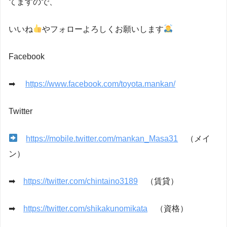
てますので、
いいね
やフォローよろしくお願いします
Facebook
➡
https://www.facebook.com/toyota.mankan/
Twitter
https://mobile.twitter.com/mankan_Masa31
（メイ
ン）
➡
https://twitter.com/chintaino3189
（賃貸）
➡
https://twitter.com/shikakunomikata
（資格）