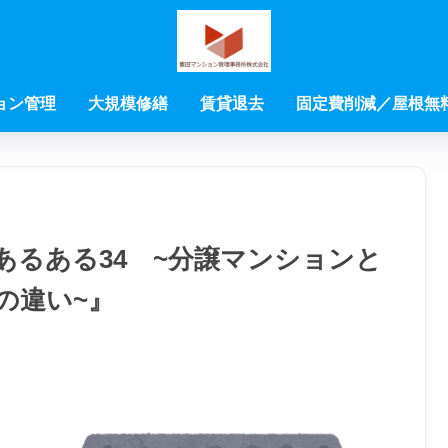
ョン管理
大規模修繕
賃貸退去
固定費削減／屋根無
あるある34 ~分譲マンションと
の違い~』