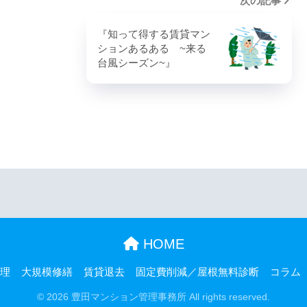
次の記事
『知って得する賃貸マン
ションあるある ~来る
台風シーズン~』
HOME
理
大規模修繕
賃貸退去
固定費削減／屋根無料診断
コラム
© 2026 豊田マンション管理事務所 All rights reserved.