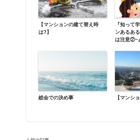
【マンションの建て替え時
『知って
は?】
ンあるある
は注意②~
総会での決め事
【マンシ